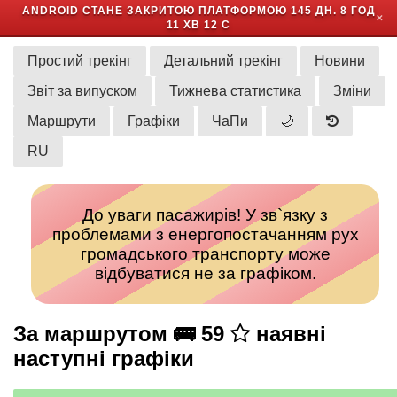
ANDROID СТАНЕ ЗАКРИТОЮ ПЛАТФОРМОЮ
145 ДН. 8 ГОД
✕
11 ХВ 12 С
Простий трекінг
Детальний трекінг
Новини
Звіт за випуском
Тижнева статистика
Зміни
Маршрути
Графіки
ЧаПи
🌙
RU
До уваги пасажирів! У зв`язку з
проблемами з енергопостачанням рух
громадського транспорту може
відбуватися не за графіком.
За маршрутом 🚌 59
наявні
наступні графіки