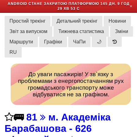
ANDROID СТАНЕ ЗАКРИТОЮ ПЛАТФОРМОЮ
145 ДН. 9 ГОД
✕
29 ХВ 53 С
Простий трекінг
Детальний трекінг
Новини
Звіт за випуском
Тижнева статистика
Зміни
Маршрути
Графіки
ЧаПи
🌙
RU
До уваги пасажирів! У зв`язку з
проблемами з енергопостачанням рух
громадського транспорту може
відбуватися не за графіком.
🚌
81
м. Академіка
Барабашова - 626