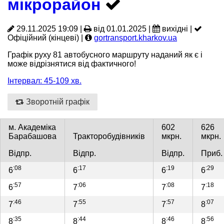
мікрорайон
29.11.2025 19:09 |
від 01.01.2025 |
вихідні |
Офіційний (кінцеві) |
gortransport.kharkov.ua
Графік руху 81 автобусного маршруту наданий як є і
може відрізнятися від фактичного!
Інтервал: 45-109 хв.
Зворотній графік
м. Академіка
602
626
Барабашова
Тракторобудівників
мкрн.
мкрн.
Відпр.
Відпр.
Відпр.
Приб.
:08
:17
:19
:29
6
6
6
6
:57
:06
:08
:18
6
7
7
7
:46
:55
:57
:07
7
7
7
8
:35
:44
:46
:56
8
8
8
8