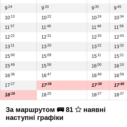
:24
:33
:35
:45
9
9
9
9
:13
:22
:24
:34
10
10
10
10
:37
:46
:48
:58
11
11
11
11
:22
:31
:33
:43
12
12
12
12
:11
:20
:22
:32
13
13
13
13
:00
:09
:11
:21
15
15
15
15
:49
:58
:00
:10
15
15
16
16
:38
:47
:49
:59
16
16
16
16
:27
:36
:38
:48
17
17
17
17
:16
:25
:27
:37
18
18
18
18
За маршрутом 🚌 81
наявні
наступні графіки