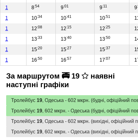
:54
:01
:11
1
8
9
9
9
:34
:41
:51
1
10
10
10
1
:08
:15
:25
1
12
12
12
1
:33
:40
:50
1
13
13
13
1
:20
:27
:37
1
15
15
15
1
:50
:57
:07
1
16
16
17
1
За маршрутом 🚎 19
наявні
наступні графіки
Тролейбус
19
, Одеська - 602 мкрн. (будні, офіційний по
Тролейбус
19
, 602 мкрн. - Одеська (будні, офіційний по
Тролейбус
19
, Одеська - 602 мкрн. (вихідні, офіційний 
Тролейбус
19
, 602 мкрн. - Одеська (вихідні, офіційний 