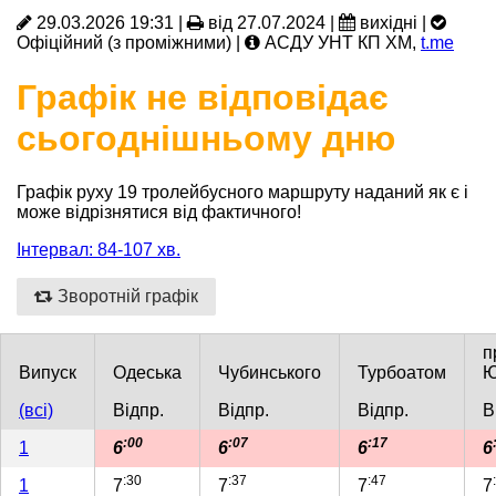
29.03.2026 19:31 |
від 27.07.2024 |
вихідні |
Офіційний (з проміжними) |
АСДУ УНТ КП ХМ,
t.me
Графік не відповідає
сьогоднішньому дню
Графік руху 19 тролейбусного маршруту наданий як є і
може відрізнятися від фактичного!
Інтервал: 84-107 хв.
Зворотній графік
п
Випуск
Одеська
Чубинського
Турбоатом
Ю
(всі)
Відпр.
Відпр.
Відпр.
В
:00
:07
:17
1
6
6
6
6
:30
:37
:47
1
7
7
7
7