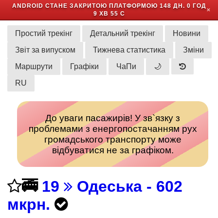
ANDROID СТАНЕ ЗАКРИТОЮ ПЛАТФОРМОЮ
148 ДН. 0 ГОД
✕
9 ХВ 55 С
Простий трекінг
Детальний трекінг
Новини
Звіт за випуском
Тижнева статистика
Зміни
Маршрути
Графіки
ЧаПи
🌙
RU
До уваги пасажирів! У зв`язку з
проблемами з енергопостачанням рух
громадського транспорту може
відбуватися не за графіком.
🚎
19
Одеська - 602
мкрн.