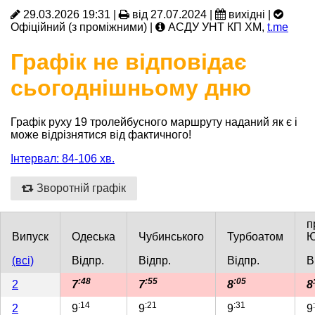
29.03.2026 19:31 |
від 27.07.2024 |
вихідні |
Офіційний (з проміжними) |
АСДУ УНТ КП ХМ,
t.me
Графік не відповідає
сьогоднішньому дню
Графік руху 19 тролейбусного маршруту наданий як є і
може відрізнятися від фактичного!
Інтервал: 84-106 хв.
Зворотній графік
п
Випуск
Одеська
Чубинського
Турбоатом
Ю
(всі)
Відпр.
Відпр.
Відпр.
В
:48
:55
:05
2
7
7
8
8
:14
:21
:31
2
9
9
9
9