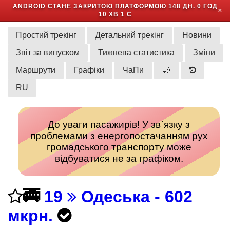
ANDROID СТАНЕ ЗАКРИТОЮ ПЛАТФОРМОЮ
148 ДН. 0 ГОД
✕
10 ХВ 1 С
Простий трекінг
Детальний трекінг
Новини
Звіт за випуском
Тижнева статистика
Зміни
Маршрути
Графіки
ЧаПи
🌙
RU
До уваги пасажирів! У зв`язку з
проблемами з енергопостачанням рух
громадського транспорту може
відбуватися не за графіком.
🚎
19
Одеська - 602
мкрн.