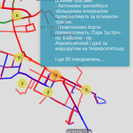
різними трасами:
- Автономні тролейбуси
збільшеним інтервалом
8
прямуватимуть за основною
трасою.
60
1284
- Неавтономні борти
прямуватимуть: Парк Зустріч -
пр. Байрона - пр.
Аерокосмічний і далі за
маршрутом на Університетську.
5
І ще 90 повідомлень...
15
2
2
2
54
221