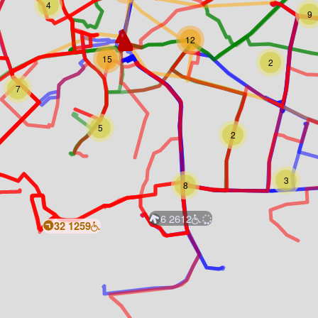
4
9
12
15
2
7
5
2
3
8
6
2612
32
1259