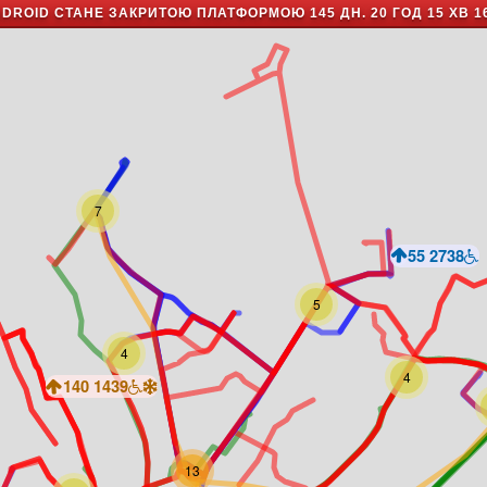
NDROID СТАНЕ ЗАКРИТОЮ ПЛАТФОРМОЮ
145 ДН. 20 ГОД 15 ХВ 1
7
55
2738
5
4
4
140
1439
13