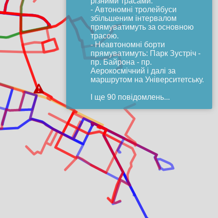
різними трасами:
- Автономні тролейбуси
збільшеним інтервалом
прямуватимуть за основною
трасою.
- Неавтономні борти
прямуватимуть: Парк Зустріч -
пр. Байрона - пр.
Аерокосмічний і далі за
маршрутом на Університетську.
І ще 90 повідомлень...