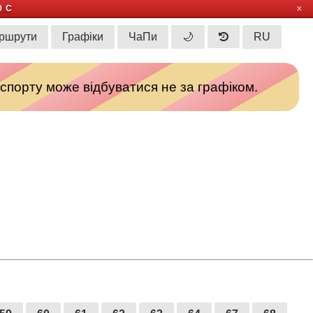
0 С
✕
ршрути
Графіки
ЧаПи
🌙
RU
спорту може відбуватися не за графіком.