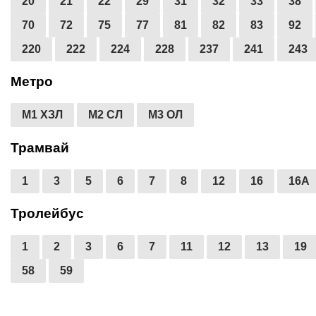
20
21
22
29
31
32
33
38
70
72
75
77
81
82
83
92
220
222
224
228
237
241
243
Метро
М1 ХЗЛ
М2 СЛ
М3 ОЛ
Трамвай
1
3
5
6
7
8
12
16
16А
Тролейбус
1
2
3
6
7
11
12
13
19
58
59