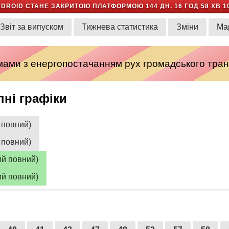
NDROID СТАНЕ ЗАКРИТОЮ ПЛАТФОРМОЮ
144 ДН. 16 ГОД 58 ХВ 1
Звіт за випуском
Тижнева статистика
Зміни
Ма
емами з енергопостачанням рух громадського тран
пні графіки
 повний)
 повний)
ий повний)
ий повний)