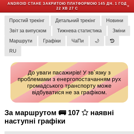
ANDROID СТАНЕ ЗАКРИТОЮ ПЛАТФОРМОЮ
145 ДН. 1 ГОД
✕
22 ХВ 27 С
Простий трекінг
Детальний трекінг
Новини
Звіт за випуском
Тижнева статистика
Зміни
Маршрути
Графіки
ЧаПи
🌙
RU
До уваги пасажирів! У зв`язку з
проблемами з енергопостачанням рух
громадського транспорту може
відбуватися не за графіком.
За маршрутом 🚌 107
наявні
наступні графіки