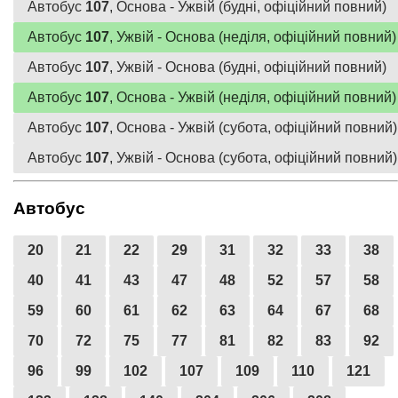
Автобус
107
, Основа - Ужвій (будні, офіційний повний)
Автобус
107
, Ужвій - Основа (неділя, офіційний повний)
Автобус
107
, Ужвій - Основа (будні, офіційний повний)
Автобус
107
, Основа - Ужвій (неділя, офіційний повний)
Автобус
107
, Основа - Ужвій (субота, офіційний повний)
Автобус
107
, Ужвій - Основа (субота, офіційний повний)
Автобус
20
21
22
29
31
32
33
38
40
41
43
47
48
52
57
58
59
60
61
62
63
64
67
68
70
72
75
77
81
82
83
92
96
99
102
107
109
110
121