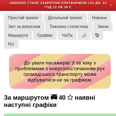
ANDROID СТАНЕ ЗАКРИТОЮ ПЛАТФОРМОЮ
143 ДН. 14
✕
ГОД 22 ХВ 38 С
Простий трекінг
Детальний трекінг
Новини
Звіт за випуском
Тижнева статистика
Зміни
Маршрути
Графіки
ЧаПи
🌙
RU
До уваги пасажирів! У зв`язку з
проблемами з енергопостачанням рух
громадського транспорту може
відбуватися не за графіком.
За маршрутом 🚎 40
наявні
наступні графіки