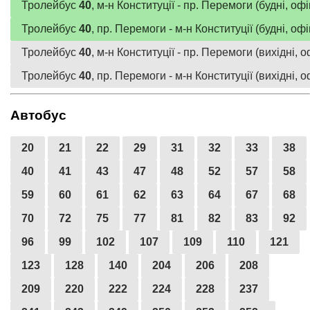
Тролейбус
40
, м-н Конституції - пр. Перемоги (будні, оф
Тролейбус
40
, пр. Перемоги - м-н Конституції (будні, оф
Тролейбус
40
, м-н Конституції - пр. Перемоги (вихідні, 
Тролейбус
40
, пр. Перемоги - м-н Конституції (вихідні, 
Автобус
20
21
22
29
31
32
33
38
40
41
43
47
48
52
57
58
59
60
61
62
63
64
67
68
70
72
75
77
81
82
83
92
96
99
102
107
109
110
121
123
128
140
204
206
208
209
220
222
224
228
237