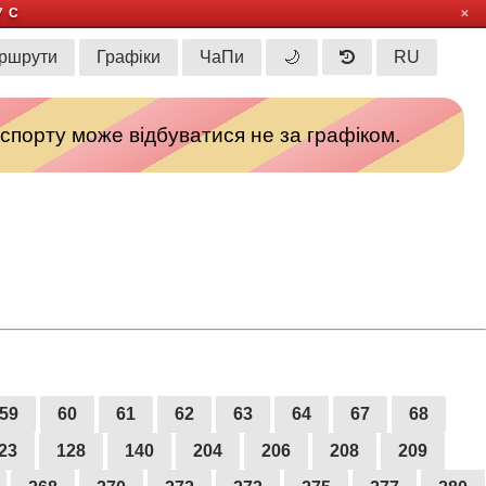
7 С
✕
ршрути
Графіки
ЧаПи
🌙
RU
спорту може відбуватися не за графіком.
59
60
61
62
63
64
67
68
23
128
140
204
206
208
209