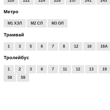
220
222
224
228
237
241
243
Метро
М1 ХЗЛ
М2 СЛ
М3 ОЛ
Трамвай
1
3
5
6
7
8
12
16
16А
Тролейбус
1
2
3
6
7
11
12
13
19
58
59