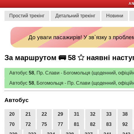
A
Простий трекінг
Детальний трекінг
Новини
До уваги пасажирів! У зв`язку з пробл
За маршрутом 🚌 58
наявні насту
Автобус
58
, Пр. Слави - Богомольця (щоденний, офіційн
Автобус
58
, Богомольця - Пр. Слави (щоденний, офіційн
Автобус
20
21
22
29
31
32
33
38
70
72
75
77
81
82
83
92