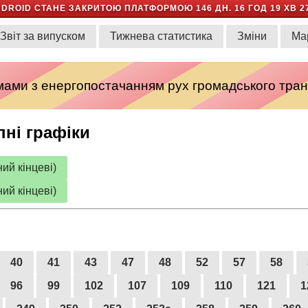
NDROID СТАНЕ ЗАКРИТОЮ ПЛАТФОРМОЮ
146 ДН. 16 ГОД 19 ХВ 2
Звіт за випуском
Тижнева статистика
Зміни
Ма
емами з енергопостачанням рух громадського тран
пні графіки
ий кінцеві)
ий кінцеві)
40
41
43
47
48
52
57
58
96
99
102
107
109
110
121
1