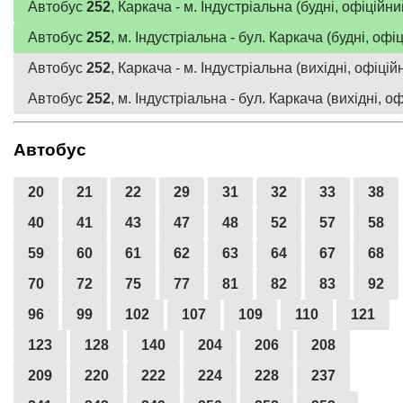
Автобус
252
, Каркача - м. Індустріальна (будні, офіційни
Автобус
252
, м. Індустріальна - бул. Каркача (будні, офі
Автобус
252
, Каркача - м. Індустріальна (вихідні, офіцій
Автобус
252
, м. Індустріальна - бул. Каркача (вихідні, о
Автобус
20
21
22
29
31
32
33
38
40
41
43
47
48
52
57
58
59
60
61
62
63
64
67
68
70
72
75
77
81
82
83
92
96
99
102
107
109
110
121
123
128
140
204
206
208
209
220
222
224
228
237