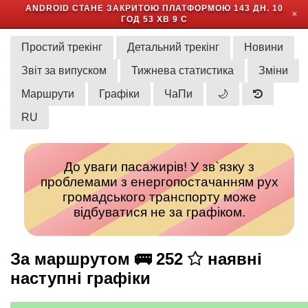
ANDROID СТАНЕ ЗАКРИТОЮ ПЛАТФОРМОЮ
143 ДН. 10
✕
ГОД 53 ХВ 9 С
Простий трекінг
Детальний трекінг
Новини
Звіт за випуском
Тижнева статистика
Зміни
Маршрути
Графіки
ЧаПи
🌙
RU
До уваги пасажирів! У зв`язку з
проблемами з енергопостачанням рух
громадського транспорту може
відбуватися не за графіком.
За маршрутом 🚌 252
наявні
наступні графіки