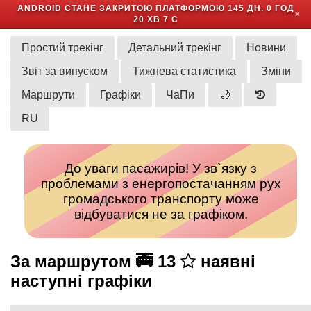
ANDROID СТАНЕ ЗАКРИТОЮ ПЛАТФОРМОЮ
145 ДН. 0 ГОД
✕
20 ХВ 7 С
Простий трекінг
Детальний трекінг
Новини
Звіт за випуском
Тижнева статистика
Зміни
Маршрути
Графіки
ЧаПи
🌙
RU
До уваги пасажирів! У зв`язку з
проблемами з енергопостачанням рух
громадського транспорту може
відбуватися не за графіком.
За маршрутом 🚎 13
наявні
наступні графіки