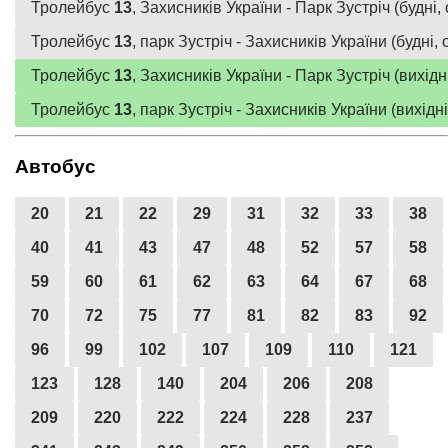
Тролейбус
13
, Захисників України - Парк Зустріч (будні
Тролейбус
13
, парк Зустріч - Захисників України (будні,
Тролейбус
13
, Захисників України - Парк Зустріч (вихід
Тролейбус
13
, парк Зустріч - Захисників України (вихідн
Автобус
20
21
22
29
31
32
33
38
40
41
43
47
48
52
57
58
59
60
61
62
63
64
67
68
70
72
75
77
81
82
83
92
96
99
102
107
109
110
121
123
128
140
204
206
208
209
220
222
224
228
237