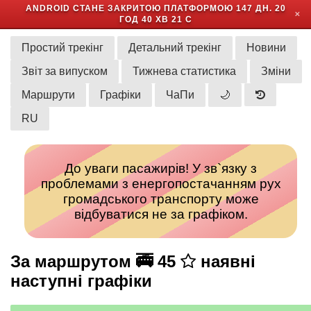
ANDROID СТАНЕ ЗАКРИТОЮ ПЛАТФОРМОЮ
147 ДН. 20
✕
ГОД 40 ХВ 21 С
Простий трекінг
Детальний трекінг
Новини
Звіт за випуском
Тижнева статистика
Зміни
Маршрути
Графіки
ЧаПи
🌙
RU
До уваги пасажирів! У зв`язку з
проблемами з енергопостачанням рух
громадського транспорту може
відбуватися не за графіком.
За маршрутом 🚎 45
наявні
наступні графіки