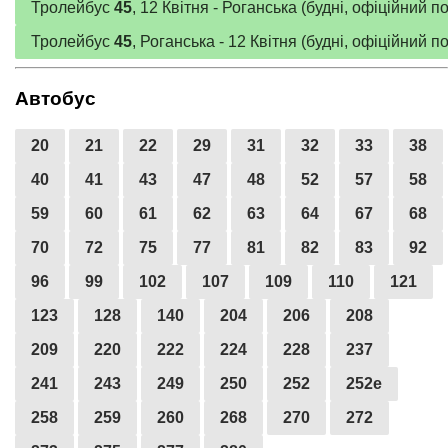
Тролейбус
45
, 12 Квітня - Роганська (будні, офіційний п
Тролейбус
45
, Роганська - 12 Квітня (будні, офіційний п
Автобус
20
21
22
29
31
32
33
38
40
41
43
47
48
52
57
58
59
60
61
62
63
64
67
68
70
72
75
77
81
82
83
92
96
99
102
107
109
110
121
123
128
140
204
206
208
209
220
222
224
228
237
241
243
249
250
252
252е
258
259
260
268
270
272