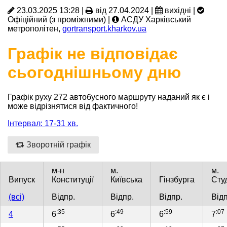
23.03.2025 13:28 |
від 27.04.2024 |
вихідні |
Офіційний (з проміжними) |
АСДУ Харківський
метрополітен,
gortransport.kharkov.ua
Графік не відповідає
сьогоднішньому дню
Графік руху 272 автобусного маршруту наданий як є і
може відрізнятися від фактичного!
Інтервал: 17-31 хв.
Зворотній графік
м-н
м.
м.
Випуск
Конституції
Київська
Гінзбурга
Сту
(всі)
Відпр.
Відпр.
Відпр.
Відп
:35
:49
:59
:07
4
6
6
6
7