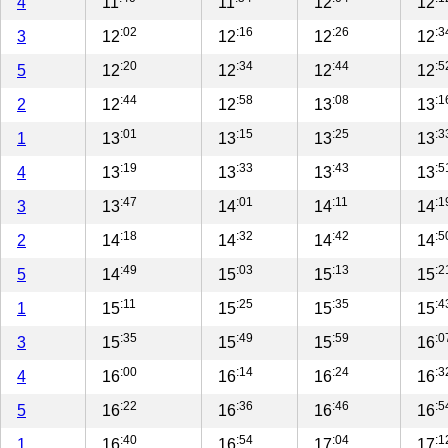
4
11
11
12
12
:02
:16
:26
:3
3
12
12
12
12
:20
:34
:44
:5
5
12
12
12
12
:44
:58
:08
:1
2
12
12
13
13
:01
:15
:25
:3
1
13
13
13
13
:19
:33
:43
:5
4
13
13
13
13
:47
:01
:11
:1
3
13
14
14
14
:18
:32
:42
:5
2
14
14
14
14
:49
:03
:13
:2
5
14
15
15
15
:11
:25
:35
:4
1
15
15
15
15
:35
:49
:59
:0
3
15
15
15
16
:00
:14
:24
:3
4
16
16
16
16
:22
:36
:46
:5
5
16
16
16
16
:40
:54
:04
:1
1
16
16
17
17