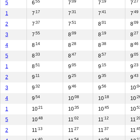
:55
:09
:19
:27
5
6
7
7
7
:17
:31
:41
:49
1
7
7
7
7
:37
:51
:01
:09
2
7
7
8
8
:55
:09
:19
:27
3
7
8
8
8
:14
:28
:38
:46
4
8
8
8
8
:33
:47
:57
:05
5
8
8
8
9
:51
:05
:15
:23
1
8
9
9
9
:11
:25
:35
:43
2
9
9
9
9
:32
:46
:56
:0
3
9
9
9
10
:54
:08
:18
:2
4
9
10
10
10
:21
:35
:45
:5
1
10
10
10
10
:48
:02
:12
:2
5
10
11
11
11
:13
:27
:37
:4
2
11
11
11
11
:40
:54
:04
:1