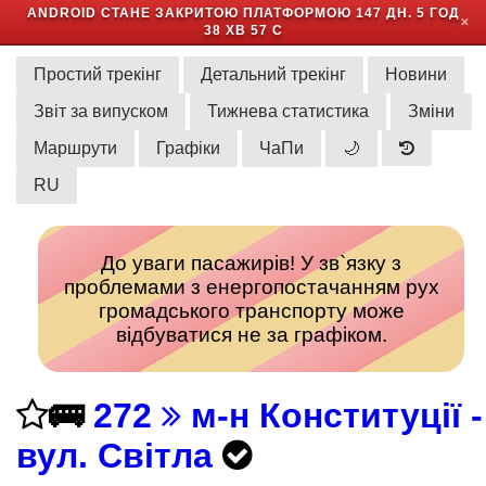
ANDROID СТАНЕ ЗАКРИТОЮ ПЛАТФОРМОЮ
147 ДН. 5 ГОД
✕
38 ХВ 57 С
Простий трекінг
Детальний трекінг
Новини
Звіт за випуском
Тижнева статистика
Зміни
Маршрути
Графіки
ЧаПи
🌙
RU
До уваги пасажирів! У зв`язку з
проблемами з енергопостачанням рух
громадського транспорту може
відбуватися не за графіком.
🚌
272
м-н Конституції -
вул. Світла