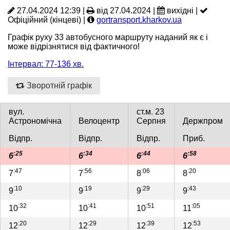
27.04.2024 12:39 |
від 27.04.2024 |
вихідні |
Офіційний (кінцеві) |
gortransport.kharkov.ua
Графік руху 33 автобусного маршруту наданий як є і
може відрізнятися від фактичного!
Інтервал: 77-136 хв.
Зворотній графік
вул.
ст.м. 23
Астрономічна
Велоцентр
Серпня
Держпром
Відпр.
Відпр.
Відпр.
Приб.
:25
:34
:44
:58
6
6
6
6
:47
:56
:06
:20
7
7
8
8
:10
:19
:29
:43
9
9
9
9
:32
:41
:51
:05
10
10
10
11
:20
:29
:39
:53
12
12
12
12