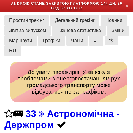
ANDROID СТАНЕ ЗАКРИТОЮ ПЛАТФОРМОЮ
144 ДН. 20
✕
ГОД 57 ХВ 18 С
Простий трекінг
Детальний трекінг
Новини
Звіт за випуском
Тижнева статистика
Зміни
Маршрути
Графіки
ЧаПи
🌙
RU
До уваги пасажирів! У зв`язку з
проблемами з енергопостачанням рух
громадського транспорту може
відбуватися не за графіком.
🚌
33
Астрономічна -
Держпром