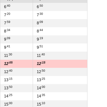
:40
:50
6
6
:20
:30
7
7
:59
:09
7
8
:34
:44
8
8
:09
:19
9
9
:41
:51
9
9
:30
:40
11
11
:05
:15
12
12
:40
:50
12
12
:15
:25
13
13
:50
:00
13
14
:25
:35
14
14
:00
:10
15
15