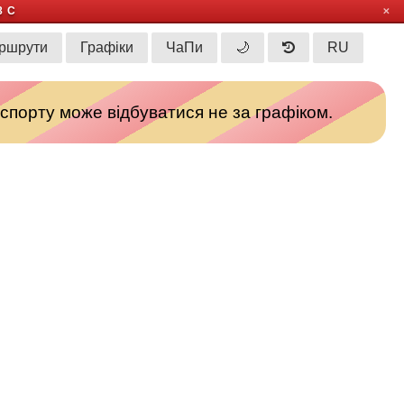
8 С
✕
ршрути
Графіки
ЧаПи
🌙
RU
спорту може відбуватися не за графіком.