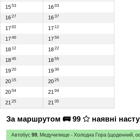
:53
:03
15
16
:27
:37
16
16
:02
:12
17
17
:40
:50
17
17
:12
:22
18
18
:45
:55
18
18
:20
:30
19
19
:15
:25
20
20
:54
:04
20
21
:25
:35
21
21
За маршрутом 🚌 99
наявні насту
Автобус
99
, Медучилище - Холодна Гора (щоденний, оф