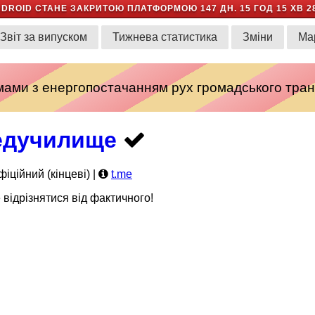
NDROID СТАНЕ ЗАКРИТОЮ ПЛАТФОРМОЮ
147 ДН. 15 ГОД 15 ХВ 2
Звіт за випуском
Тижнева статистика
Зміни
Ма
емами з енергопостачанням рух громадського тран
едучилище
іційний (кінцеві) |
t.me
 відрізнятися від фактичного!