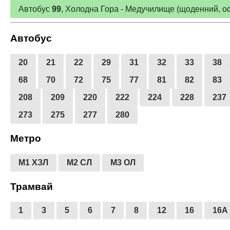
Автобус
99
, Холодна Гора - Медучилище (щоденний, оф
Автобус
20
21
22
29
31
32
33
38
68
70
72
75
77
81
82
83
208
209
220
222
224
228
237
273
275
277
280
Метро
М1 ХЗЛ
М2 СЛ
М3 ОЛ
Трамвай
1
3
5
6
7
8
12
16
16А