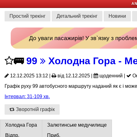
A
Простий трекінг
Детальний трекінг
Новини
До уваги пасажирів! У зв`язку з пробл
🚌
99
Холодна Гора - М
12.12.2025 13:12 |
від 12.12.2025 |
щоденний |
Оф
Графік руху 99 автобусного маршруту наданий як є і може
Інтервал: 31-109 хв.
Зворотній графік
Холодна Гора
Залютинське медучилище
Відпр.
Приб.