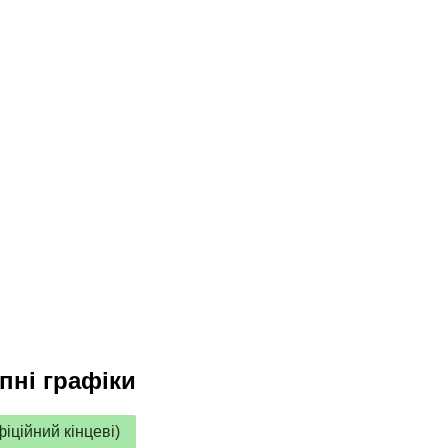
пні графіки
іційний кінцеві)