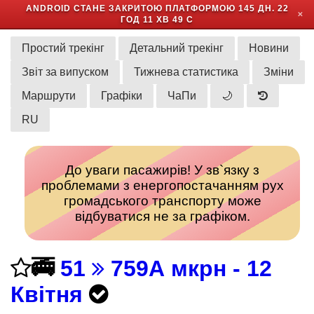
ANDROID СТАНЕ ЗАКРИТОЮ ПЛАТФОРМОЮ
145 ДН. 22
✕
ГОД 11 ХВ 49 С
Простий трекінг
Детальний трекінг
Новини
Звіт за випуском
Тижнева статистика
Зміни
Маршрути
Графіки
ЧаПи
🌙
RU
До уваги пасажирів! У зв`язку з
проблемами з енергопостачанням рух
громадського транспорту може
відбуватися не за графіком.
🚎
51
759А мкрн - 12
Квітня