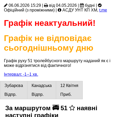
06.06.2026 15:29 |
від 04.05.2026 |
будні |
Офіційний (з проміжними) |
АСДУ УНТ КП ХМ,
t.me
Графік неактуальний!
Графік не відповідає
сьогоднішньому дню
Графік руху 51 тролейбусного маршруту наданий як є і
може відрізнятися від фактичного!
Інтервал: -1--1 хв.
Зубарєва
Канадська
12 Квітня
Відпр.
Відпр.
Приб.
За маршрутом 🚎 51
наявні
наступні графіки